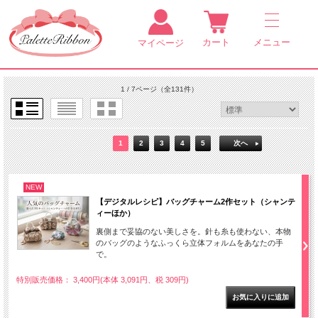
カート
メニュー
マイページ
1 / 7ページ
（全131件）
1
2
3
4
5
次へ
NEW
【デジタルレシピ】バッグチャーム2作セット（シャンテ
ィーほか）
裏側まで妥協のない美しさを。針も糸も使わない、本物
のバッグのようなふっくら立体フォルムをあなたの手
で。
特別販売価格： 3,400円(本体 3,091円、税 309円)