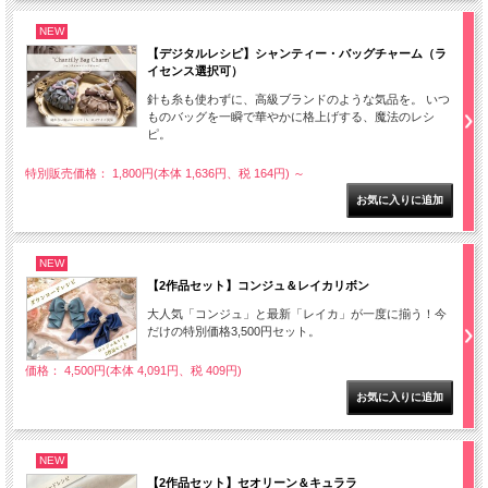
NEW
【デジタルレシピ】シャンティー・バッグチャーム（ラ
イセンス選択可）
針も糸も使わずに、高級ブランドのような気品を。 いつ
ものバッグを一瞬で華やかに格上げする、魔法のレシ
ピ。
特別販売価格： 1,800円(本体 1,636円、税 164円)
～
NEW
【2作品セット】コンジュ＆レイカリボン
大人気「コンジュ」と最新「レイカ」が一度に揃う！今
だけの特別価格3,500円セット。
価格： 4,500円(本体 4,091円、税 409円)
NEW
【2作品セット】セオリーン＆キュララ