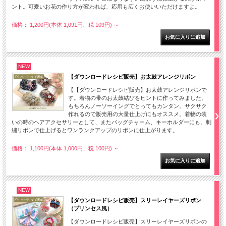
ント。可愛いお花の作り方が変われば、応用も広くお使いいただけますよ。
価格： 1,200円(本体 1,091円、税 109円)
～
NEW
【ダウンロードレシピ販売】お太鼓アレンジリボン
【【ダウンロードレシピ販売】お太鼓アレンジリボンで
す。着物の帯のお太鼓結びをヒントに作ってみました。
もちろんノーソーイングでとってもカンタン。サクサク
作れるので販売用の大量仕上げにもオススメ。着物の装
いの時のヘアアクセサリーとして、またバッグチャーム、キーホルダーにも。刺
繍リボンで仕上げるとワンランクアップのリボンに仕上がります。
価格： 1,100円(本体 1,000円、税 100円)
～
NEW
【ダウンロードレシピ販売】スリーレイヤーズリボン
（プリンセス風）
【ダウンロードレシピ販売】スリーレイヤーズリボンの