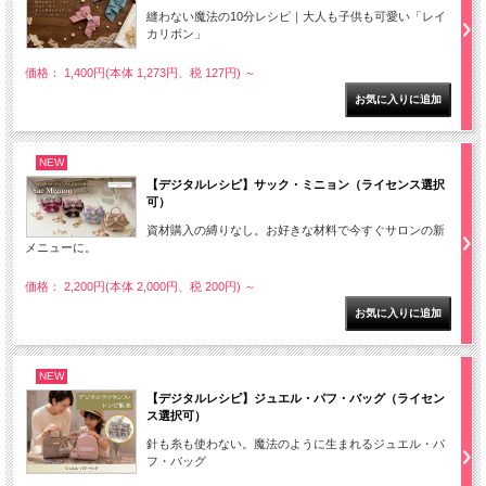
縫わない魔法の10分レシピ｜大人も子供も可愛い「レイ
カリボン」
価格： 1,400円(本体 1,273円、税 127円)
～
NEW
【デジタルレシピ】サック・ミニョン（ライセンス選択
可）
資材購入の縛りなし。お好きな材料で今すぐサロンの新
メニューに。
価格： 2,200円(本体 2,000円、税 200円)
～
NEW
【デジタルレシピ】ジュエル・パフ・バッグ（ライセン
ス選択可）
針も糸も使わない。魔法のように生まれるジュエル・パ
フ・バッグ