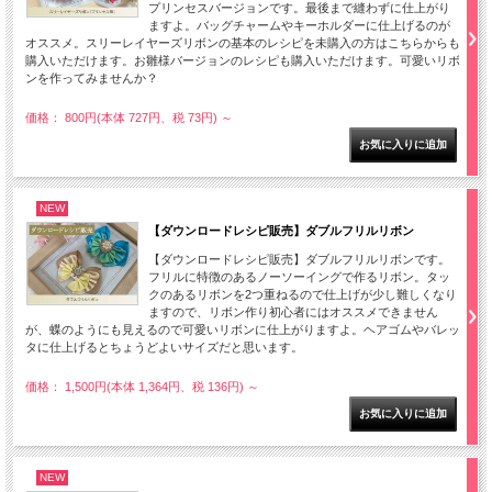
プリンセスバージョンです。最後まで縫わずに仕上がり
ますよ。バッグチャームやキーホルダーに仕上げるのが
オススメ。スリーレイヤーズリボンの基本のレシピを未購入の方はこちらからも
購入いただけます。お雛様バージョンのレシピも購入いただけます。可愛いリボ
ンを作ってみませんか？
価格： 800円(本体 727円、税 73円)
～
NEW
【ダウンロードレシピ販売】ダブルフリルリボン
【ダウンロードレシピ販売】ダブルフリルリボンです。
フリルに特徴のあるノーソーイングで作るリボン。タッ
クのあるリボンを2つ重ねるので仕上げが少し難しくなり
ますので、リボン作り初心者にはオススメできません
が、蝶のようにも見えるので可愛いリボンに仕上がりますよ。ヘアゴムやバレッ
タに仕上げるとちょうどよいサイズだと思います。
価格： 1,500円(本体 1,364円、税 136円)
～
NEW