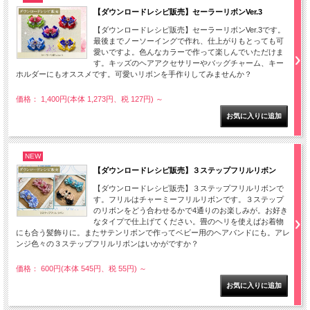
【ダウンロードレシピ販売】セーラーリボンVer.3
【ダウンロードレシピ販売】セーラーリボンVer.3です。
最後までノーソーイングで作れ、仕上がりもとっても可
愛いですよ。色んなカラーで作って楽しんでいただけま
す。キッズのヘアアクセサリーやバッグチャーム、キー
ホルダーにもオススメです。可愛いリボンを手作りしてみませんか？
価格： 1,400円(本体 1,273円、税 127円)
～
NEW
【ダウンロードレシピ販売】３ステップフリルリボン
【ダウンロードレシピ販売】３ステップフリルリボンで
す。フリルはチャーミーフリルリボンです。３ステップ
のリボンをどう合わせるかで4通りのお楽しみが。お好き
なタイプで仕上げてください。畳のヘリを使えばお着物
にも合う髪飾りに。またサテンリボンで作ってベビー用のヘアバンドにも。アレ
ンジ色々の３ステップフリルリボンはいかがですか？
価格： 600円(本体 545円、税 55円)
～