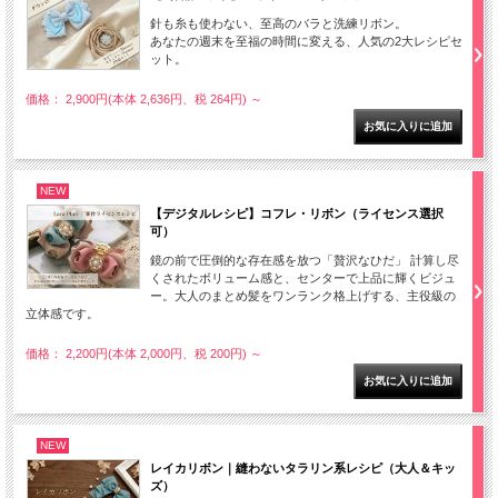
針も糸も使わない、至高のバラと洗練リボン。
あなたの週末を至福の時間に変える、人気の2大レシピセ
ット。
価格： 2,900円(本体 2,636円、税 264円)
～
NEW
【デジタルレシピ】コフレ・リボン（ライセンス選択
可）
鏡の前で圧倒的な存在感を放つ「贅沢なひだ」 計算し尽
くされたボリューム感と、センターで上品に輝くビジュ
ー。大人のまとめ髪をワンランク格上げする、主役級の
立体感です。
価格： 2,200円(本体 2,000円、税 200円)
～
NEW
レイカリボン｜縫わないタラリン系レシピ（大人＆キッ
ズ）