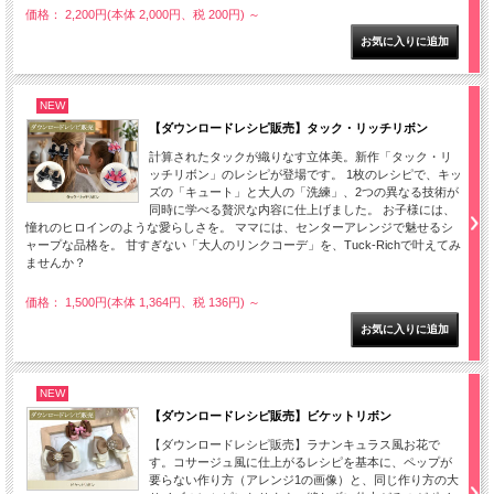
価格： 2,200円(本体 2,000円、税 200円)
～
NEW
【ダウンロードレシピ販売】タック・リッチリボン
計算されたタックが織りなす立体美。新作「タック・リ
ッチリボン」のレシピが登場です。 1枚のレシピで、キッ
ズの「キュート」と大人の「洗練」、2つの異なる技術が
同時に学べる贅沢な内容に仕上げました。 お子様には、
憧れのヒロインのような愛らしさを。 ママには、センターアレンジで魅せるシ
ャープな品格を。 甘すぎない「大人のリンクコーデ」を、Tuck-Richで叶えてみ
ませんか？
価格： 1,500円(本体 1,364円、税 136円)
～
NEW
【ダウンロードレシピ販売】ビケットリボン
【ダウンロードレシピ販売】ラナンキュラス風お花で
す。コサージュ風に仕上がるレシピを基本に、ペップが
要らない作り方（アレンジ1の画像）と、同じ作り方の大