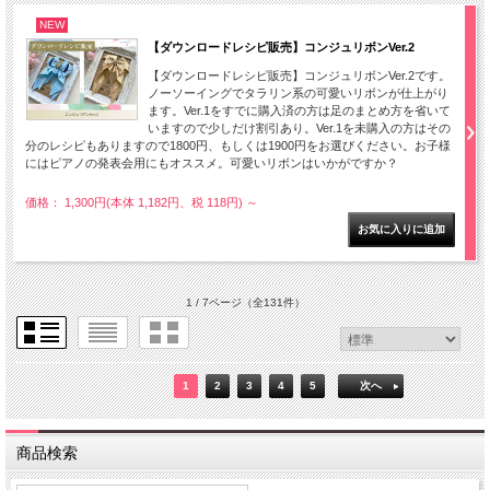
NEW
【ダウンロードレシピ販売】コンジュリボンVer.2
【ダウンロードレシピ販売】コンジュリボンVer.2です。
ノーソーイングでタラリン系の可愛いリボンが仕上がり
ます。Ver.1をすでに購入済の方は足のまとめ方を省いて
いますので少しだけ割引あり。Ver.1を未購入の方はその
分のレシピもありますので1800円、もしくは1900円をお選びください。お子様
にはピアノの発表会用にもオススメ。可愛いリボンはいかがですか？
価格： 1,300円(本体 1,182円、税 118円)
～
1 / 7ページ
（全131件）
1
2
3
4
5
次へ
商品検索