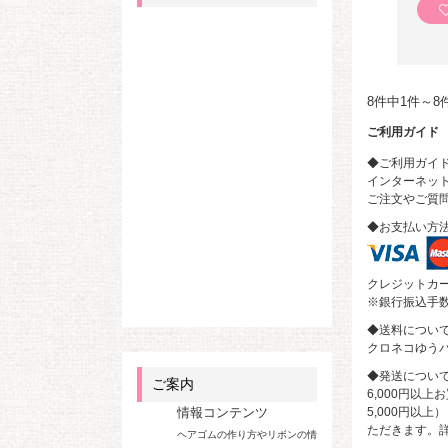
8件中1件～8
ご利用ガイド
◆ご利用ガイ
インターネット
ご注文やご質
◆お支払い方
クレジットカ
※銀行振込手
◆送料につい
クロネコゆうパ
◆発送につい
ご案内
6,000円以
5,000円以
情報コンテンツ
ただきます。
ヘアゴムの作り方やリボンの情