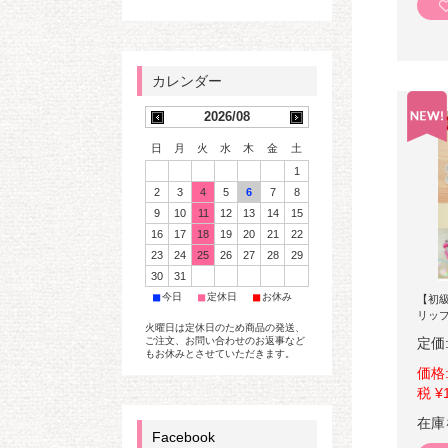
2026/08
日
月
火
水
木
金
土
1
2
3
4
5
6
7
8
9
10
11
12
13
14
15
16
17
18
19
20
21
22
23
24
25
26
27
28
29
30
31
■
■
■
今日
定休日
お休み
【初
リッ
火曜日は定休日のため商品の発送、
定価
ご注文、お問い合わせのお返事など
もお休みとさせていただきます。
価格
税 ¥
在庫
Facebook