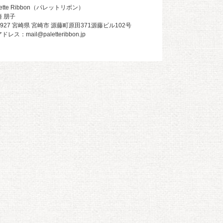
tte Ribbon（パレットリボン）
 朋子
0927 宮崎県 宮崎市 源藤町原田371源藤ビル102号
：mail@paletteribbon.jp