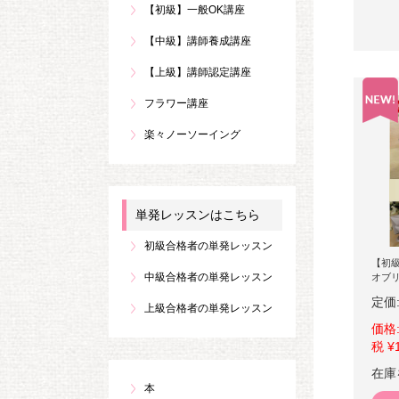
【初級】一般OK講座
【中級】講師養成講座
【上級】講師認定講座
フラワー講座
楽々ノーソーイング
単発レッスンはこちら
初級合格者の単発レッスン
【初
中級合格者の単発レッスン
オブ
定価
上級合格者の単発レッスン
価格
税 ¥
在庫
本