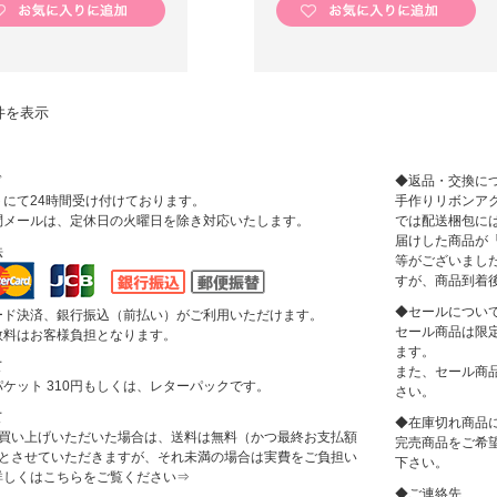
件を表示
ド
◆返品・交換に
にて24時間受け付けております。
手作りリボンアクセ
問メールは、定休日の火曜日を除き対応いたします。
では配送梱包に
届けした商品が
法
等がございまし
すが、商品到着
◆セールについ
ード決済、銀行振込（前払い）がご利用いただけます。
セール商品は限
数料はお客様負担となります。
ます。
て
また、セール商
ケット 310円もしくは、レターパックです。
さい。
て
◆在庫切れ商品
上お買い上げいただいた場合は、送料は無料（かつ最終お支払額
完売商品をご希
上）とさせていただきますが、それ未満の場合は実費をご負担い
下さい。
詳しくはこちらをご覧ください
⇒
◆ご連絡先