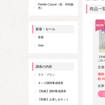
Palette Casual（前・特別販
売）
商品一
新着・セール
新着
Sale
【初
二段
講座の内容
定価
価格
ララ・プラン
税 ¥
キッズ講師養成講座
在庫
【初級】講師養成講座
【初級】お楽しみキット