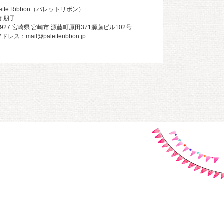
tte Ribbon（パレットリボン）
 朋子
0927 宮崎県 宮崎市 源藤町原田371源藤ビル102号
：mail@paletteribbon.jp