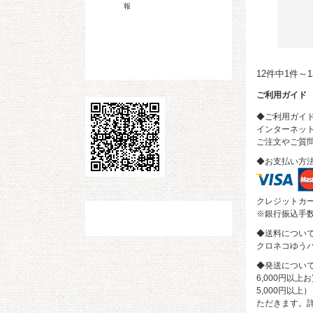
報
12件中1件～
ご利用ガイド
◆ご利用ガイ
インターネット
ご注文やご質
◆お支払い方
クレジットカ
※銀行振込手
◆送料につい
クロネコゆうパ
◆発送につい
6,000円以
5,000円以
ただきます。