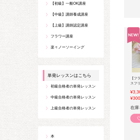
【初級】一般OK講座
【中級】講師養成講座
【上級】講師認定講座
フラワー講座
楽々ノーソーイング
単発レッスンはこちら
【フ
スフリ
初級合格者の単発レッスン
¥3,3
中級合格者の単発レッスン
¥300
在庫
上級合格者の単発レッスン
本