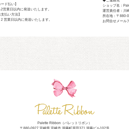
◆ご連絡先
カード払い】
ショップ名：Pale
ら2営業日以内に発送いたします。
運営責任者：川崎
お支払い方法】
所在地：〒880-
2 営業日以内に発送いたします。
お問合せメールアドレス
Palette Ribbon（パレットリボン）
〒880-0927 宮崎県 宮崎市 源藤町原田371 源藤ビル102号