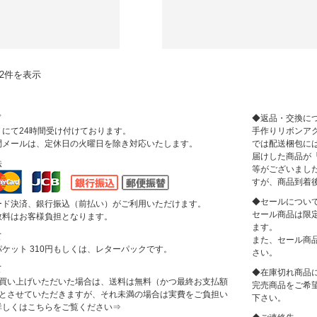
12件を表示
ド
◆返品・交換に
にて24時間受け付けております。
手作りリボンアクセ
問メールは、定休日の火曜日を除き対応いたします。
では配送梱包に
届けした商品が
法
等がございまし
すが、商品到着
◆セールについ
ード決済、銀行振込（前払い）がご利用いただけます。
セール商品は限
数料はお客様負担となります。
ます。
て
また、セール商
ケット 310円もしくは、レターパックです。
さい。
て
◆在庫切れ商品
上お買い上げいただいた場合は、送料は無料（かつ最終お支払額
完売商品をご希
上）とさせていただきますが、それ未満の場合は実費をご負担い
下さい。
詳しくはこちらをご覧ください
⇒