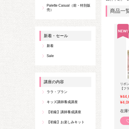
Palette Casual（前・特別販
売）
商品一
新着・セール
新着
Sale
講座の内容
リボ
【フ
ララ・プラン
¥44,
¥4,0
キッズ講師養成講座
在庫
【初級】講師養成講座
【初級】お楽しみキット