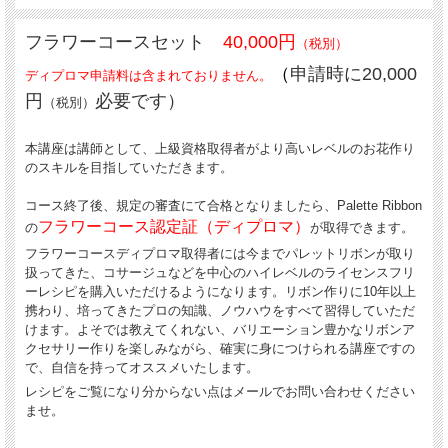
フラワーコースセット
40,000円
（税別）
（
申請時に20,000
ディプロマ申請料は含まれておりません。
円
必要です）
（税別）
本講座は講師として、上級資格取得者がより高いレベルのお花作り
のスキルを目指していただきます。
コース終了後、規定の審査にて合格となりましたら、Palette Ribbon
フラワーコース
認定証（ディプロマ）
の
が取得できます。
フラワーコースディプロマ取得者には今までパレットリボンが取り
扱ってきた、コサージュなどを中心のハイレベルのライセンスフリ
ーレシピを購入いただけるようになります。リボン作りに10年以上
携わり、培ってきたプロの知識、ノウハウをすべて習得していただ
けます。よそでは教えてくれない、バリエーション豊かなリボンア
クセサリー作りを楽しみながら、確実に身につけられる講座ですの
で、自信を持ってオススメいたします。
レシピをご覧になり分からない点はメールでお問い合わせください
ませ。