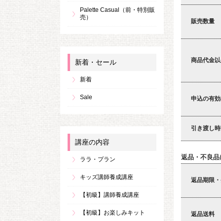
Palette Casual（前・特別販
売）
販売数量
商品代金以
新着・セール
新着
Sale
申込の有効
引き渡し時
講座の内容
返品・不良品
ララ・プラン
キッズ講師養成講座
返品期限・
【初級】講師養成講座
【初級】お楽しみキット
返品送料