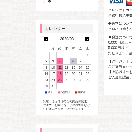
本
クレジットカ
※銀行振込手
◆送料につい
クロネコゆうパ
◆発送につい
2026/08
6,000円以
5,000円以
日
月
火
水
木
金
土
ただきます。
1
【クレジット
2
3
4
5
6
7
8
ご注文当日か
9
10
11
12
13
14
15
【上記以外の
16
17
18
19
20
21
22
ご入金確認後、
23
24
25
26
27
28
29
30
31
■
■
■
今日
定休日
お休み
火曜日は定休日のため商品の発送、
ご注文、お問い合わせのお返事など
もお休みとさせていただきます。