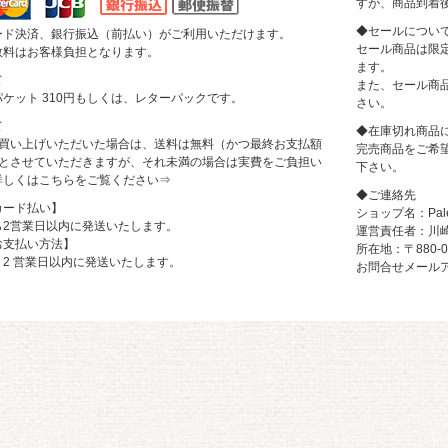
すが、商品到着
◆セールについ
ード決済、銀行振込（前払い）がご利用いただけます。
セール商品は限
数料はお客様負担となります。
ます。
て
また、セール商
ケット 310円もしくは、レターパックです。
さい。
て
◆在庫切れ商品
上お買い上げいただいた場合は、送料は無料（かつ最終お支払額
完売商品をご希
上）とさせていただきますが、それ未満の場合は実費をご負担い
下さい。
詳しくはこちらをご覧ください
⇒
◆ご連絡先
カード払い】
ショップ名：Pale
ら2営業日以内に発送いたします。
運営責任者：川崎
お支払い方法】
所在地：〒880-
2 営業日以内に発送いたします。
お問合せメールアドレス