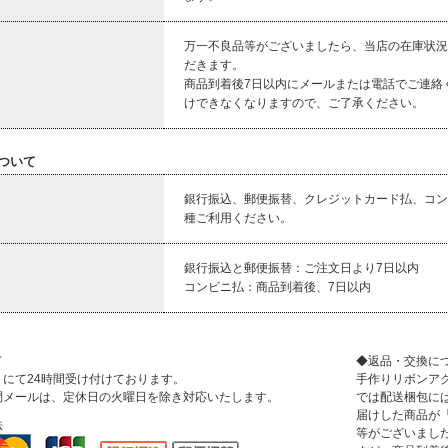
万一不良品等がございましたら、当店の在庫状況
だきます。
商品到着後7日以内にメールまたは電話でご連絡
けできなくなりますので、ご了承ください。
ついて
銀行振込、郵便振替、クレジットカード払、コン
種ご利用ください。
銀行振込と郵便振替：ご注文日より7日以内
コンビニ払：商品到着後、7日以内
ド
◆返品・交換に
にて24時間受け付けております。
手作りリボンアクセ
問メールは、定休日の火曜日を除き対応いたします。
では配送梱包に
届けした商品が
法
等がございまし