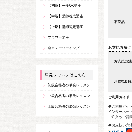
【初級】一般OK講座
【中級】講師養成講座
不良品
【上級】講師認定講座
フラワー講座
お支払方法に
楽々ノーソーイング
お支払方法
単発レッスンはこちら
お支払期限
初級合格者の単発レッスン
中級合格者の単発レッスン
ご利用ガイド
◆ご利用ガイ
上級合格者の単発レッスン
インターネット
ご注文やご質
◆お支払い方