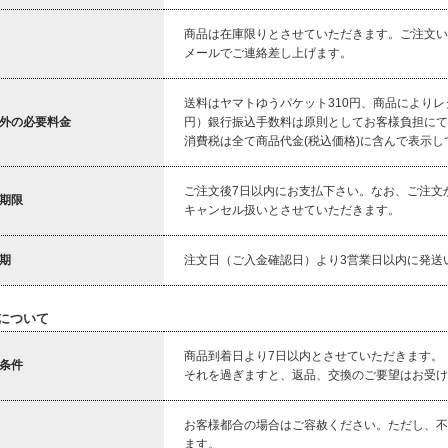
商品は在庫限りとさせていただきます。ご注文い
メールでご連絡差し上げます。
送料はヤマトゆうパケット310円、商品によりレ
外の必要料金
円）銀行振込手数料は原則としてお客様負担にて
消費税は全て商品代金(税込価格)に含んで表示し
ご注文後7日以内にお支払下さい。なお、ご注文
期限
キャンセル扱いとさせていただきます。
期
注文日（ご入金確認日）より3営業日以内に発送
について
商品到着日より7日以内とさせていただきます。
条件
それを過ぎますと、返品、交換のご要望はお受け
お客様都合の場合はご容赦ください。ただし、不
ます。