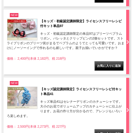
NEW
【キッズ・初級認定講師限定】ライセンスフリーレシピ
付キット単品97
キッズ・初級認定講師限定の単品97はプリーツペプラム
リボン。バレッタとクリップピンの2個セットです。スト
ライプリボンのプリーツ状がまるでペプラムのようでとっても可愛いです。おま
けにノーソーイングで作れるのも嬉しいです。親子お揃いでいかがですか？
価格： 2,400円(本体 2,182円、税 218円)
NEW
【キッズ認定講師限定】ライセンスフリーレシピ付キッ
ト単品41
キッズ単品41はセレナーデリボンのカチューシャです。
大小のお花でボリュームアップのカチューシャに仕上が
ります。お花の作り方が分かるので、アレンジもいろい
ろ楽しめます。
価格： 2,500円(本体 2,273円、税 227円)