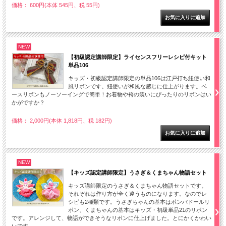
価格： 600円(本体 545円、税 55円)
NEW
【初級認定講師限定】ライセンスフリーレシピ付キット
単品106
キッズ・初級認定講師限定の単品106は江戸打ち紐使い和
風リボンです。紐使いが和風な感じに仕上がります。ベ
ースリボンもノーソーイングで簡単！お着物や袴の装いにぴったりのリボンはい
かがですか？
価格： 2,000円(本体 1,818円、税 182円)
NEW
【キッズ認定講師限定】うさぎ＆くまちゃん物語セット
キッズ講師限定のうさぎ＆くまちゃん物語セットです。
それぞれは作り方が全く違うものになります。なのでレ
シピも2種類です。うさぎちゃんの基本はポンパドールリ
ボン、くまちゃんの基本はキッズ・初級単品21のリボン
です。アレンジして、物語ができそうなリボンに仕上げました。とにかくかわい
いです。