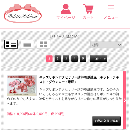
カート
メニュー
マイページ
1 / 8ページ
（全151件）
1
2
3
4
5
次へ
キッズリボンアクセサリー講師養成講座（キット・テキ
スト・ダウンロード動画）
キッズリボンアクセサリー講師養成講座です。女の子の
いらっしゃるママにもオススメの講座はリボン作りの初
めての方でも大丈夫。DVDとテキストを見ながらリボン作りの基礎がしっかり学
べます。
価格： 9,900円(本体 9,000円、税 900円)