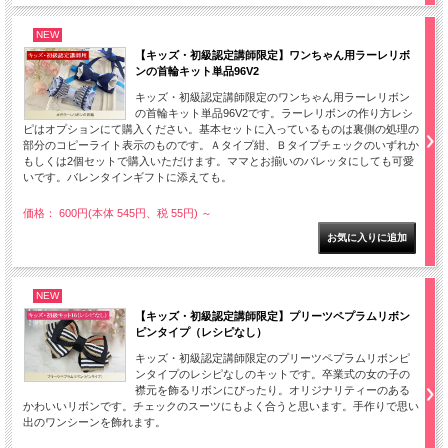
NEW
【キッズ・初級認定講師限定】ワンちゃん用ラーレリボ
ンの首輪キット単品96V2
キッズ・初級認定講師限定のワンちゃん用ラーレリボン
の首輪キット単品96V2です。ラーレリボンの作り方レシ
ピはオプションにて購入ください。基本セットに入っているものは裏側の処理の
部分のコピーライト表示のものです。Ａタイプ紺、Ｂタイプチェックのいずれか
もしくは2個セットで購入いただけます。ママとお揃いのバレッタにしても可愛
いです。バレンタインギフトに添えても。
価格： 600円(本体 545円、税 55円)
～
NEW
【キッズ・初級認定講師限定】プリーツペプラムリボン
ピンタイプ（レシピなし）
キッズ・初級認定講師限定のプリーツペプラムリボンピ
ンタイプのレシピなしのキットです。卒業式の女の子の
襟元を飾るリボンにぴったり。オリジナリティーのある
かわいいリボンです。チェックのスーツにもよく合うと思います。手作りで思い
出のワンシーンを飾れます。