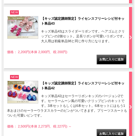
NEW
【キッズ認定講師限定】ライセンスフリーレシピ付キッ
ト単品43
キッズ単品43はスライダーリボンです。ヘアゴムとクリ
ップピンの2個セット。足長リボンが可愛いリボンです。
大人用は初級単品98と同じ作り方になります。
価格： 2,200円(本体 2,000円、税 200円)
NEW
【キッズ認定講師限定】ライセンスフリーレシピ付キッ
ト単品42
キッズ単品42はセーラーリボンキッズのバージョン2で
す。セーラームーン風の可愛いクリップピンのキットで
す。3本セットもしくは6本セット。6本セットにはもう1
本おまけのセーラーウラヌスカラーのピンがついてきます。プリーツスカートも
ついた可愛いピンです。
価格： 2,500円(本体 2,273円、税 227円)
～