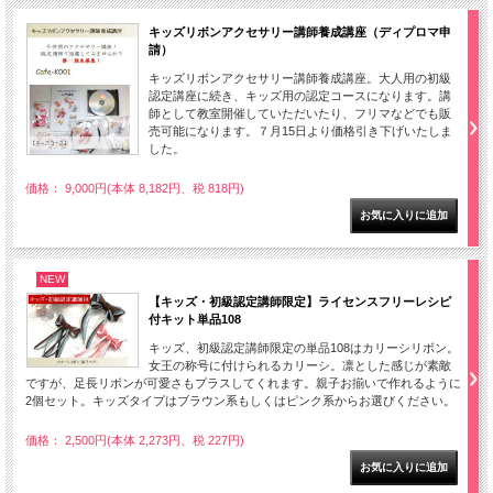
キッズリボンアクセサリー講師養成講座（ディプロマ申
請）
キッズリボンアクセサリー講師養成講座。大人用の初級
認定講座に続き、キッズ用の認定コースになります。講
師として教室開催していただいたり、フリマなどでも販
売可能になります。７月15日より価格引き下げいたしま
した。
価格： 9,000円(本体 8,182円、税 818円)
NEW
【キッズ・初級認定講師限定】ライセンスフリーレシピ
付キット単品108
キッズ、初級認定講師限定の単品108はカリーシリボン。
女王の称号に付けられるカリーシ。凛とした感じが素敵
ですが、足長リボンが可愛さもプラスしてくれます。親子お揃いで作れるように
2個セット。キッズタイプはブラウン系もしくはピンク系からお選びください。
価格： 2,500円(本体 2,273円、税 227円)