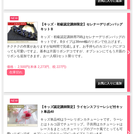
NEW
【キッズ・初級認定講師限定】セレナーデリボンバッグ
キットＢ
キッズ・初級認定講師用75Bはセレナーデリボンバッグの
キットです。Bタイプは38mm幅のリボンで仕上げます。
チクチクの作業がありますが短時間で完成します。お手持ちのカゴバッグにデコ
っても可愛いですよ。基本は片面リボンデコですが、オプションにてもう片面の
リボンも追加できます。お一人様1セット限りです。
価格： 2,500円(本体 2,273円、税 227円)
在庫切れ
NEW
【キッズ認定講師限定】ライセンスフリーレシピ付キッ
ト単品40
キッズ単品40はラーレリボンカチューシャです。ラーレ
とはトルコ語でチューリップ。子供用はカチューシャは
レースをまとったチューリップのブーケ風でとっても可
愛いリボンです。オプションでクリップピンタイプもございます。