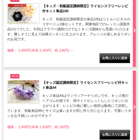
【キッズ・初級認定講師限定】ライセンスフリーレシピ
付キット単品100
キッズ、初級認定講師限定の単品100はリトルハピネスの
コサージュ2個セットです。関東地区でのレッスン課題作
品の1つでした。今回はフラワー講師だけでなくキッズ講師から受講いただけま
す。難しそうに見えて結構カンタンに仕上がります。アレンジが楽しめるリボン
のお花です。
価格： 2,600円(本体 2,364円、税 236円)
～
NEW
【キッズ認定講師限定】ライセンスフリーレシピ付キッ
ト単品44
キッズ単品44はヴィヴィアーナリボンです。キッズ用の
ヘアゴム仕様です。両サイドがふっくらしたリボンに仕
上がります。レシピの他に難しい箇所は動画にて説明し
ています。初級単品99とサイズは違いますが同じ作り方になります。可愛いリボ
ンをお子様にいかがですか？
価格： 2,000円(本体 1,818円、税 182円)