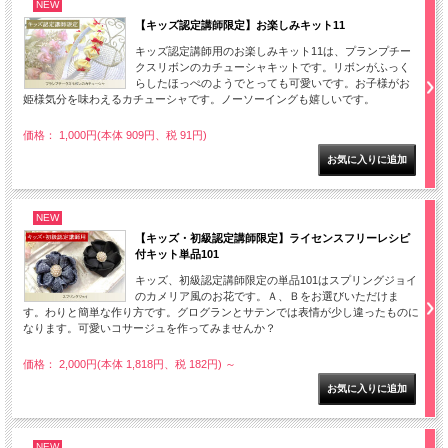
NEW
【キッズ認定講師限定】お楽しみキット11
キッズ認定講師用のお楽しみキット11は、プランプチー
クスリボンのカチューシャキットです。リボンがふっく
らしたほっぺのようでとっても可愛いです。お子様がお
姫様気分を味わえるカチューシャです。ノーソーイングも嬉しいです。
価格： 1,000円(本体 909円、税 91円)
NEW
【キッズ・初級認定講師限定】ライセンスフリーレシピ
付キット単品101
キッズ、初級認定講師限定の単品101はスプリングジョイ
のカメリア風のお花です。Ａ、Ｂをお選びいただけま
す。わりと簡単な作り方です。グログランとサテンでは表情が少し違ったものに
なります。可愛いコサージュを作ってみませんか？
価格： 2,000円(本体 1,818円、税 182円)
～
NEW