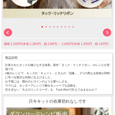
価格:1,500円(本体 1,364円、税 136円)
～
1,600円(本体 1,455円、税 145円)
商品説明
計算されたタックが織りなす立体美。新作「タック・リッチリボン」のレシピが登
場です。
1枚のレシピで、キッズの「キュート」と大人の「洗練」、2つの異なる技術が同時
に学べる贅沢な内容に仕上げました。
お子様には、憧れのヒロインのような愛らしさを。
ママには、センターアレンジで魅せるシャープな品格を。
甘すぎない「大人のリンクコーデ」を、Tuck-Richで叶えてみませんか？
只今キットの在庫切れなしです