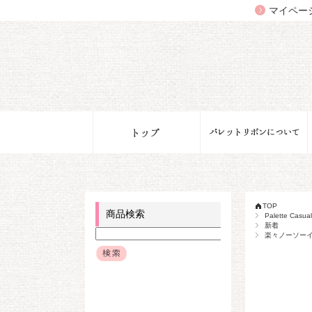
マイペー
TOP
商品検索
Palette Ca
新着
楽々ノーソー