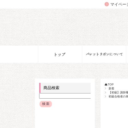
マイペー
TOP
商品検索
新着
【初級】講師
初級合格者の