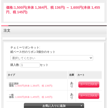
価格:
1,500円
(本体 1,364円、税 136円)
～
1,600円
(本体 1,455
円、税 145円)
注文
チェミーリボンキット:
紙ベース付のリボン3個分のキット
購入数:
セット
タイプ
在庫
カート
あ
認定講師
価格:
1,500円(本体 1,364円、税 136円)
り
あ
一般
価格:
1,600円(本体 1,455円、税 145円)
り