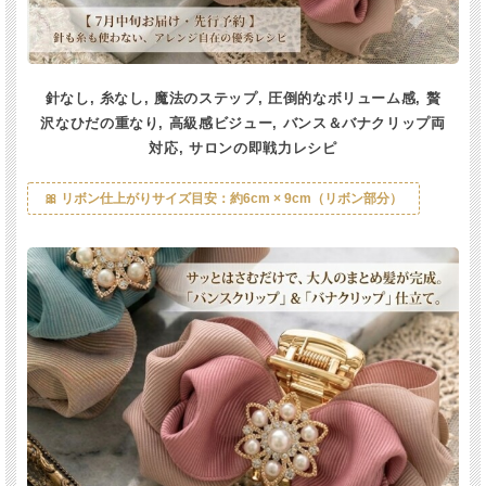
針なし, 糸なし, 魔法のステップ, 圧倒的なボリューム感, 贅
沢なひだの重なり, 高級感ビジュー, バンス＆バナクリップ両
対応, サロンの即戦力レシピ
🎀 リボン仕上がりサイズ目安：約6cm × 9cm（リボン部分）