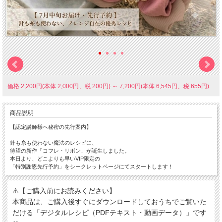
価格:2,200円(本体 2,000円、税 200円)
～
7,200円(本体 6,545円、税 655円)
商品説明
【認定講師様へ秘密の先行案内】
針も糸も使わない魔法のレシピに、
待望の新作「コフレ・リボン」が誕生しました。
本日より、どこよりも早いVIP限定の
「特別謝恩先行予約」をシークレットページにてスタートします！
⚠️【ご購入前にお読みください】
本商品は、ご購入後すぐにダウンロードしておうちでご覧いた
だける「デジタルレシピ（PDFテキスト・動画データ）」です