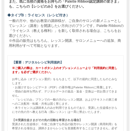
また、既に当校の資格をお持ちの「Palette Ribbon認定講師の皆さま」
も、こちらの【レシピのみ】をお選びください。
◆タイプB：ライセンス（レシピ付き）
一般の方や、他のお教室の講師様が、ご自身のサロンの新メニューとし
てレッスン（講座）を開講したい方向けのプランです。Palette Ribbonの
「ライセンス（教える権利）」を新しく取得される場合は、こちらをお
選びください。
※作品の販売はもちろん、レッスン開講、サロンメニューへの追加、商
用利用がすべて可能となります。
【重要：デジタルレシピ利用規約】
※ご購入の際は、カートボタン上のオプションメニューより「利用規約に同意し
ます」を必ずご選択ください。
お申し込み（オプション選択）をもちまして、以下の規約に同意したものとみな
します。
・お届けするレシピデータ（PDF）の著作権はPalette Ribbonに帰属します。
・理由の如何を問わず、デジタルデータの返品・返金・交換は一切お受けできま
せん。
・「レシピのみ」プランでの一般の方のレッスン開講、およびテキストの第三者
への二次配布・転載・共有は固く禁じます。
・本ライセンスは講師本人のみが利用できるものであり、受講した生徒様がさら
にその先の方へ教える行為（孫レッスン）は一斉に禁止いたします。
【※受講生徒さまがその先の活動を希望される場合】
受講された生徒様が、今後ご自身でも作品の販売やレッスン開講（商用利用）を
希望される場合は、講師さまからレシピを直接配布することはできません。必ず