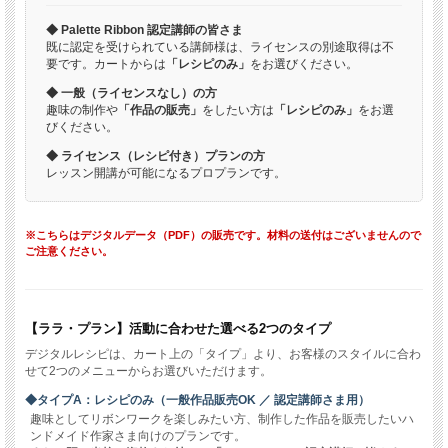
◆ Palette Ribbon 認定講師の皆さま
既に認定を受けられている講師様は、ライセンスの別途取得は不
要です。カートからは
「レシピのみ」
をお選びください。
◆ 一般（ライセンスなし）の方
趣味の制作や
「作品の販売」
をしたい方は
「レシピのみ」
をお選
びください。
◆ ライセンス（レシピ付き）プランの方
レッスン開講が可能になるプロプランです。
※こちらはデジタルデータ（PDF）の販売です。材料の送付はございませんので
ご注意ください。
【ララ・プラン】活動に合わせた選べる2つのタイプ
デジタルレシピは、カート上の「タイプ」より、お客様のスタイルに合わ
せて2つのメニューからお選びいただけます。
◆タイプA：レシピのみ（一般作品販売OK ／ 認定講師さま用）
趣味としてリボンワークを楽しみたい方、制作した作品を販売したいハ
ンドメイド作家さま向けのプランです。