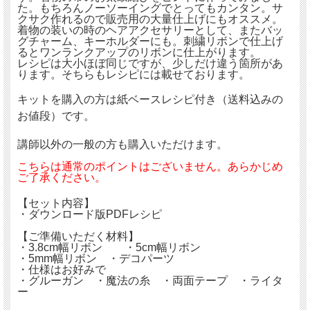
た。もちろんノーソーイングでとってもカンタン。サ
クサク作れるので販売用の大量仕上げにもオススメ。
着物の装いの時のヘアアクセサリーとして、またバッ
グチャーム、キーホルダーにも。刺繍リボンで仕上げ
るとワンランクアップのリボンに仕上がります。
レシピは大小ほぼ同じですが、少しだけ違う箇所があ
ります。そちらもレシピには載せております。
キットを購入の方は紙ベースレシピ付き（送料込みの
お値段）
です。
講師以外の一般の方も購入いただけます。
こちらは通常のポイントはございません。あらかじめ
ご了承ください。
【セット内容】
・ダウンロード版PDFレシピ
【ご準備いただく材料】
・3.8cm幅リボン ・5cm幅リボン
・5mm幅リボン ・デコパーツ
・仕様はお好みで
・グルーガン ・魔法の糸 ・両面テープ ・ライタ
ー