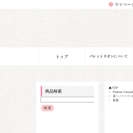
マイペー
TOP
商品検索
Palette Ca
楽々ノーソー
新着