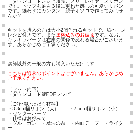
【ダウンロードレシピ販売】スリーレイヤーズリボン
です。トップも足も３段に重ねた感じの可愛いリボン
です。縫わずにカンタン！親子オソロで作ってみませ
んか？
キットを購入の方は大小2個作れるキットで、紙ベース
レシピ付きです。また
送料込みのお値段
です。なお、
キラキラパーツは在庫の関係で変わる場合がございま
す。あらかじめご了承ください。
講師以外の一般の方も購入いただけます。
こちらは通常のポイントはございません。あらかじめ
ご了承ください。
【セット内容】
・ダウンロード版PDFレシピ
【ご準備いただく材料】
・3.8cm幅リボン（大） ・2.5cm幅リボン（小）
・センターパーツ
・仕様はお好みで
・グルーガン ・魔法の糸 ・両面テープ ・ライタ
ー