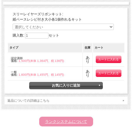
スリーレイヤーズリボンキット:
紙ベースレシピ付き大小各1個作れるキット
購入数:
セット
タイプ
在庫
カート
あ
認定講師
価格:
1,500円(本体 1,364円、税 136円)
り
あ
一般
価格:
1,600円(本体 1,455円、税 145円)
り
返品についての詳細はこちら
ランクシステムについて