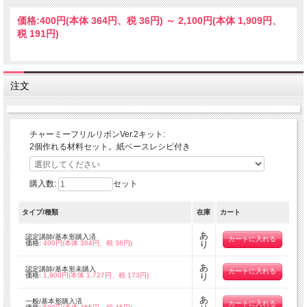
価格:
400円
(本体 364円、税 36円)
～
2,100円
(本体 1,909円、
税 191円)
注文
チャーミーフリルリボンVer.2キット:
2個作れる材料セット。紙ベースレシピ付き
購入数:
セット
タイプ/種類
在庫
カート
あ
認定講師/基本形購入済
価格:
400円(本体 364円、税 36円)
り
あ
認定講師/基本形未購入
価格:
1,900円(本体 1,727円、税 173円)
り
あ
一般/基本形購入済