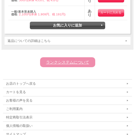
価格:
500円(本体 455円、税 45円)
り
あ
一般/基本形未購入
価格:
2,100円(本体 1,909円、税 191円)
り
返品についての詳細はこちら
ランクシステムについて
お店のトップへ戻る
カートを見る
お客様の声を見る
ご利用案内
特定商取引法表示
個人情報の取扱い
サイトマップ