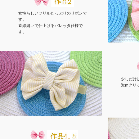
女性らしいフリルたっぷりのリボンで
す。
直線縫いで仕上げるバレッタ仕様で
す。
少しだけ
8cmク