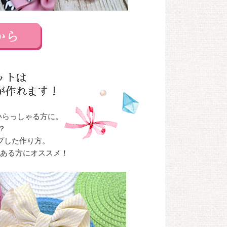
いらっしゃる方に。
？
プした作り方。
のある方にオススメ！