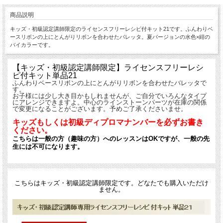
商品説明
キッズ・初級認定講師限定のライセンスフリーレシピ付キット21です。ふんわりベ
ースリボンの上にとんがりリボンを合わせたバレッタ。夏バージョンの水色×紺の
バイカラーです。
【キッズ・初級認定講師限定】ライセンスフリーレシ
ピ付キット単品21
ふんわりベースリボンの上にとんがりリボンを合わせたバレッタで
す。
お子様には少し大き目かもしれませんが、ご自分でいろんなタイプ
にアレンジできますよ。中心のラインストーンパーツが在庫の関係
で変更になることがございます。予めご了承くださいませ。
キッズもしくは初級ディプロマナンバーを必ずお書き
ください。
こちらは一般の方（趣味の方）へのレッスンはOKですが、一般の先
生には不可になります。
こちらはキッズ・初級認定講師限定です。どなたでも購入いただけ
ません。