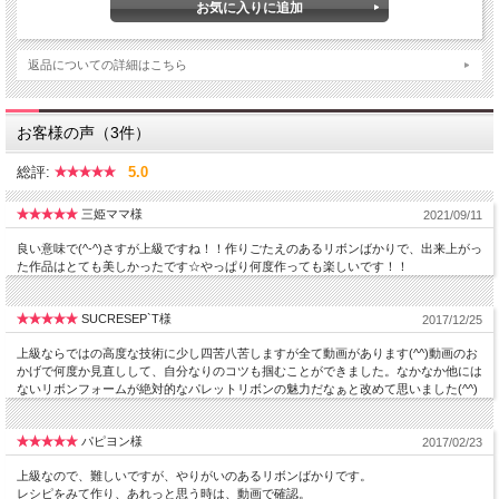
返品についての詳細はこちら
お客様の声（3件）
総評:
5.0
三姫ママ様
2021/09/11
良い意味で(^-^)さすが上級ですね！！作りごたえのあるリボンばかりで、出来上がっ
た作品はとても美しかったです☆やっぱり何度作っても楽しいです！！
SUCRESEP`T様
2017/12/25
上級ならではの高度な技術に少し四苦八苦しますが全て動画があります(^^)動画のお
かげで何度か見直しして、自分なりのコツも掴むことができました。なかなか他には
ないリボンフォームが絶対的なパレットリボンの魅力だなぁと改めて思いました(^^)
パピヨン様
2017/02/23
上級なので、難しいですが、やりがいのあるリボンばかりです。
レシピをみて作り、あれっと思う時は、動画で確認。