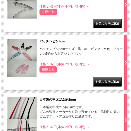
価格： 48円(本体 44円、税 4円)
～
在庫切れ
パッチンピン5cm
パッチンピン5cmサイズ。黒、赤、ピンク、水色、ブラウ
ンの5色からお選びください。
価格： 32円(本体 29円、税 3円)
～
在庫切れ
日本製の中太ゴム約2mm
日本製の中太ゴム約2mmです。
ゴムの製造メーカーから取り寄せている、信頼性の高い
ゴムです。ヘアゴム作りに最適です。
価格： 32円(本体 29円、税 3円)
～