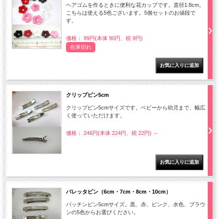
ヘアゴムを作るときに便利な花カップです。直径1.8cm。
こちらは使える5色ございます。5個セットのお値段で
す。
価格： 99円(本体 90円、税 9円)
在庫切れ
クリップピン5cm
クリップピン5cmサイズです。ベビーから幼児まで、幅広
く使っていただけます。
価格： 246円(本体 224円、税 22円)
～
バレッタピン（6cm・7cm・8cm・10cm）
パッチンピン5cmサイズ。黒、赤、ピンク、水色、ブラウ
ンの5色からお選びください。