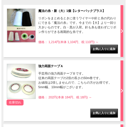
魔法の糸・新（大）1個【レターパックプラス】
リボンをまとめるときに使うワイヤーや針と糸の代わり
にできる「魔法の糸」です。今までの【大】より一回り
大きいものです。白・黒が入荷。針も糸も使わずにリボ
ン作りができる画期的な糸です。
価格： 1,214円(本体 1,104円、税 110円)
～
強力両面テープＡ
手芸用の強力両面テープＢです。
従来の両面テープの2倍の長さの50m巻です。
お値段は2倍しませんので、こちらの方がお得です。
5mm幅、10mm幅がございます。
価格： 202円(本体 184円、税 18円)
～
在庫切れ