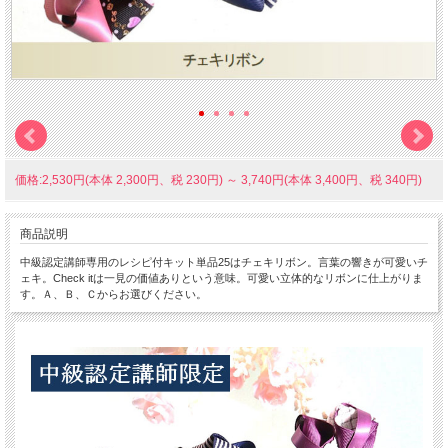
価格:2,530円(本体 2,300円、税 230円)
～
3,740円(本体 3,400円、税 340円)
商品説明
中級認定講師専用のレシピ付キット単品25はチェキリボン。言葉の響きが可愛いチ
ェキ。Check itは一見の価値ありという意味。可愛い立体的なリボンに仕上がりま
す。Ａ、Ｂ、Ｃからお選びください。