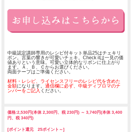
中級認定講師専用のレシピ付キット単品25はチェキリ
ボン。言葉の響きが可愛いチェキ。Check itは一見の価
値ありという意味。可愛い立体的なリボンに仕上がり
ます。Ａ、Ｂ、Ｃからお選びください。
両面テープはご準備ください。
材料・レシピ、ライセンスフリーのレシピ代を含めた
金額
になります。
通信欄に必ず、中級ディプロマのナ
ンバーをご記入
ください。
価格:
2,530円
(本体 2,300円、税 230円)
～
3,740円
(本体 3,400
円、税 340円)
[ポイント還元 25ポイント～]