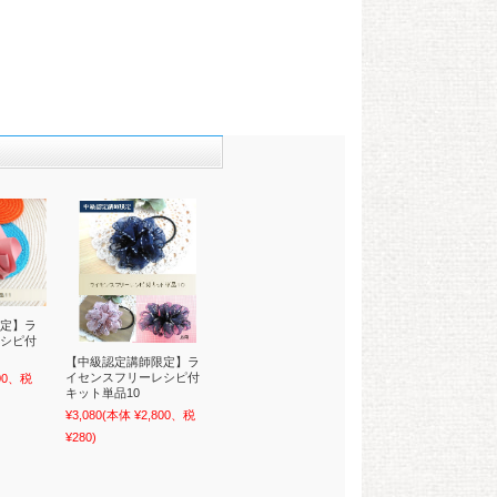
定】ラ
シピ付
【中級認定講師限定】ラ
イセンスフリーレシピ付
800、税
キット単品10
¥3,080
(本体 ¥2,800、税
¥280)