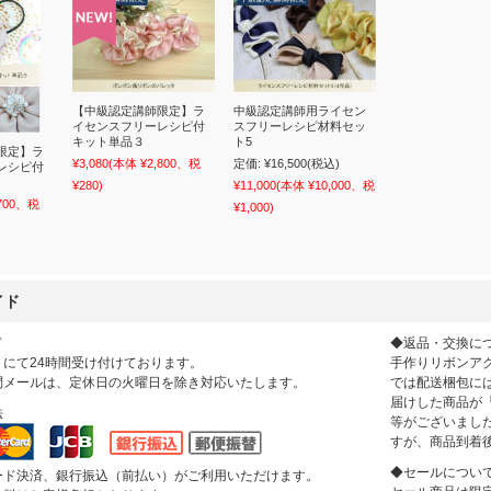
【中級認定講師限定】ラ
中級認定講師用ライセン
イセンスフリーレシピ付
スフリーレシピ材料セッ
キット単品３
ト5
限定】ラ
¥3,080
(本体 ¥2,800、税
定価:
¥16,500
(税込)
レシピ付
¥280)
¥11,000
(本体 ¥10,000、税
,700、税
¥1,000)
イド
ド
◆返品・交換に
にて24時間受け付けております。
手作りリボンアクセ
問メールは、定休日の火曜日を除き対応いたします。
では配送梱包に
届けした商品が
法
等がございまし
すが、商品到着
◆セールについ
ード決済、銀行振込（前払い）がご利用いただけます。