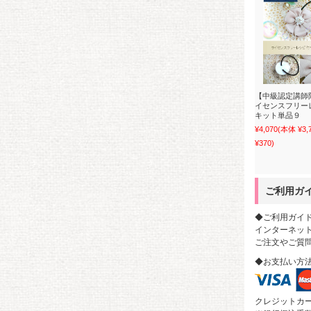
【中級認定講師
イセンスフリー
キット単品９
¥4,070
(本体 ¥3
¥370)
ご利用ガ
◆ご利用ガイ
インターネット
ご注文やご質
◆お支払い方
クレジットカ