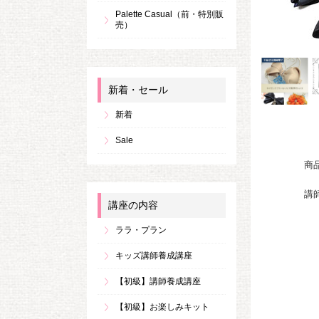
Palette Casual（前・特別販
売）
新着・セール
新着
Sale
商
講
講座の内容
ララ・プラン
キッズ講師養成講座
【初級】講師養成講座
【初級】お楽しみキット