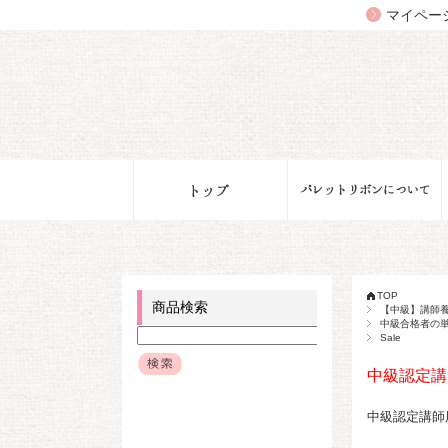
マイペー
TOP
商品検索
【中級】講師
中級合格者の
Sale
中級認定講
中級認定講師