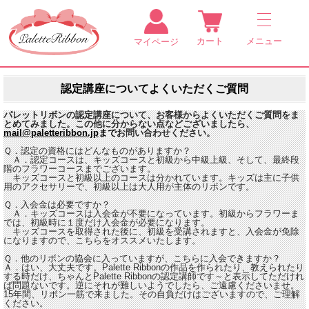
カート
メニュー
マイページ
認定講座についてよくいただくご質問
パレットリボンの認定講座について、お客様からよくいただくご質問をま
とめてみました。この他に分からない点などございましたら、
mail@paletteribbon.jp
まで
お問い合わせください。
Ｑ．認定の資格にはどんなものがありますか？
Ａ．認定コースは、キッズコースと初級から中級上級、そして、最終段
階のフラワーコースまでございます。
キッズコースと初級以上のコースは分かれています。キッズは主に子供
用のアクセサリーで、初級以上は大人用が主体のリボンです。
Ｑ．入会金は必要ですか？
Ａ．キッズコースは入会金が不要になっています。初級からフラワーま
では、初級時に１度だけ入会金が必要になります。
キッズコースを取得された後に、初級を受講されますと、入会金が免除
になりますので、こちらをオススメいたします。
Ｑ．他のリボンの協会に入っていますが、こちらに入会できますか？
Ａ．はい、大丈夫です。Palette Ribbonの作品を作られたり、教えられたり
する時だけ、ちゃんとPalette Ribbonの認定講師です～と表示してただけれ
ば問題ないです。逆にそれが難しいようでしたら、ご遠慮くださいませ。
15年間、リボン一筋で来ました。その自負だけはございますので、ご理解
ください。