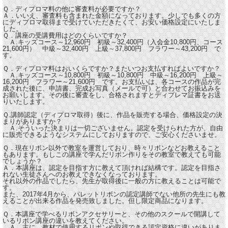
Ｑ．ディプロマ料の他に審査料が必要ですか？
Ａ．いいえ、審査料も含まれた金額になっております。少しでも多くの方
にディプロマ取得まで受けていただきたくて、お安い価格設定にいたしま
した。
Ｑ．講座の受講費用はどのくらいですか？
Ａ.
キッズコース～12,960円 初級～32,400円（入会金10,800円、コース
21,600円） 中級～32,400円 上級～37,800円 フラワー～43,200円 で
す。
Ｑ．ディプロマ料はおいくらですか？またいつお支払すればよいですか？
Ａ.キッズコース～10,800円 初級～10,800円 中級～16,200円 上級～
16,200円 フラワー～21,600円 です。お支払いは、各コースの作品が完
成された後に、申請書、完成お写真（メールで可）と合わせてお振込みを
お願いします。その後に審査をし、合格されますとディプレマ証書をお送
りいたします。
Ｑ.講師認定（ディプロマ取得）後に、作品を販売する場合、価格設定の決
まりがありますか？
Ａ.そういった決まりは一切ございません。認定を受けられた方が、自由
に販売できるようなシステムにしておりますので、ご安心くださいませ。
Ｑ．現在リボン以外で教室を運営しており、時々リボンなどお教えること
もあります。もしこの講座で学んだリボン作りをその教室で教えても可能
でしょうか？
Ａ．本講座は、認定を目指す方に教えて頂ければ結構です。認定を目指さ
れない生徒さんへのお教えできなくなっております。
それ以外の作品でしたら、先生が取得後に一般の方に教えることは可能で
す。
また、2017年4月から、パレットリボンの認定講師でない他所の先生にも教
えることが出来る作品を発売致しました。但し限定商品になります。
Ｑ．本講座で学べるリボンアクセサリーと、その他のスクールで開講して
いるリボン講座の違いを教えてください。
Ａ．主に、教材で使用するリボンや取得できる認定資格に違いがありま