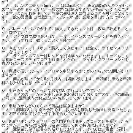
か？
Ａ．リボンの卸売り（5mもしくは10m単位）、認定講師のみのライセン
スフリーの新キットなど。一般の方には購入できない作品がたくさんござ
います。またそれを使って、教室の生徒さんに教えることも可能になりま
す（一般の受講生には認定コース以外の作品、認定を目指す方にはすべ
て）。
Ｑ．パレットリボンで今までに購入してきたキットは、教室で教えること
が可能ですか?
Ａ．ディプロマ取得をされて、一度ライセンスフリーレシピを購入くだ
さい。そうすれば、教えることが可能です。
Ｑ．今までパレットリボンで購入してきたキットは全て、ライセンスフリ
ーになりますか？
Ａ．ライセンスフリーはレシピを別途購入いただきます。キッズもしく
は初級コースのディプロマを取得されたのち、ライセンスフリーレシピを
購入後にお使いいただけます。
Ｑ．商品が届いてからディプロマを申請するまでどのくらいの期間があり
ますか？
Ａ．商品が届いてから6ヶ月以内にお願い致します。申請前に申込と申請
料のお振込をお願い致します。
Ｑ．申込みからどのくらいでお支払いすればよいですか?
Ａ．ＨＰのカートからお申し込みをお受けしておりますので、他の商品
と同じく1週間以内のお支払いをお願いしております。
Ｑ．申込みからどのくらいで商品は届きますか?
Ａ．1週間以内には発送予定です。お振込を確認した順番に発送いたしま
す。材料の関係でお待たせする場合もございます。
Ｑ．以前リボンアクセサリーの入門講座（現キッズコース）を受講したも
のですが、こちらの講座申し込みに際して何か特典はありますか?
Ａ．受講後に修了証書をお送りしております。その方は、審査（添削）
がすでに終わっておりますので、認定料のみをいただければ、ディプロマ