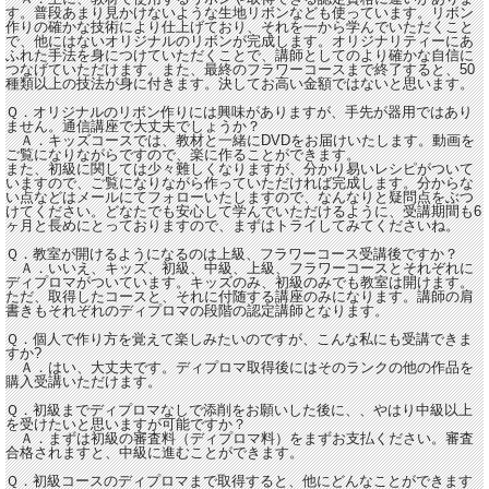
す。普段あまり見かけないような生地リボンなども使っています。リボン
作りの確かな技術により仕上げており、それを一から学んでいただくこと
で、他にはないオリジナルのリボンが完成します。オリジナリティーにあ
ふれた手法を身につけていただくことで、講師としてのより確かな自信に
つなげていただけます。また、最終のフラワーコースまで終了すると、50
種類以上の技法が身に付きます。決してお高い金額ではないと思います。
Ｑ．オリジナルのリボン作りには興味がありますが、手先が器用ではあり
ません。通信講座で大丈夫でしょうか？
Ａ．キッズコースでは、教材と一緒にDVDをお届けいたします。動画を
ご覧になりながらですので、楽に作ることができます。
また、初級に関しては少々難しくなりますが、分かり易いレシピがついて
いますので、ご覧になりながら作っていただければ完成します。分からな
い点などはメールにてフォローいたしますので、なんなりと疑問点をぶつ
けてください。どなたでも安心して学んでいただけるように、受講期間も6
ヶ月と長めにとっておりますので、まずはトライしてみてくださいね。
Ｑ．教室が開けるようになるのは上級、フラワーコース受講後ですか？
Ａ．いいえ、キッズ、初級、中級、上級、フラワーコースとそれぞれに
ディプロマがついています。キッズのみ、初級のみでも教室は開けます。
ただ、取得したコースと、それに付随する講座のみになります。講師の肩
書きもそれぞれのディプロマの段階の認定講師となります。
Ｑ．個人で作り方を覚えて楽しみたいのですが、こんな私にも受講できま
すか?
Ａ．はい、大丈夫です。ディプロマ取得後にはそのランクの他の作品を
購入受講いただけます。
Ｑ．初級までディプロマなしで添削をお願いした後に、、やはり中級以上
を受けたいと思いますが可能ですか？
Ａ．まずは初級の審査料（ディプロマ料）をまずお支払ください。審査
合格されますと、中級に進むことができます。
Ｑ．初級コースのディプロマまで取得すると、他にどんなことができます