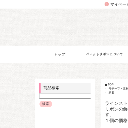
マイペー
TOP
商品検索
モチーフ・素
新着
ラインスト
リボンの飾
す。
１個の価格