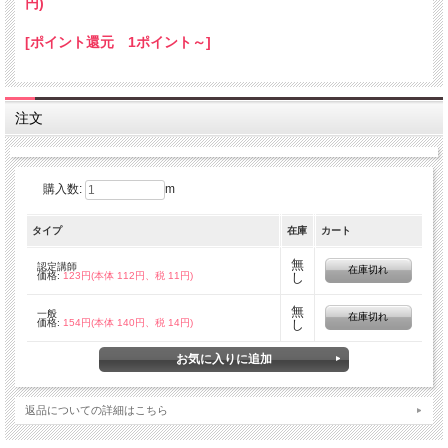
円)
[ポイント還元 1ポイント～]
注文
購入数:
m
タイプ
在庫
カート
無
認定講師
在庫切れ
価格:
123円(本体 112円、税 11円)
し
無
一般
在庫切れ
価格:
154円(本体 140円、税 14円)
し
返品についての詳細はこちら