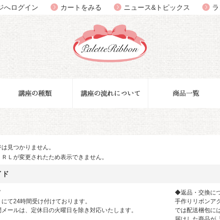
ジへログイン
カートをみる
ニュース&トピックス
ラ
ジは見つかりません。
ＵＲＬが変更されたため表示できません。
イド
ド
◆返品・交換に
にて24時間受け付けております。
手作りリボンアクセ
問メールは、定休日の火曜日を除き対応いたします。
では配送梱包に
届けした商品が