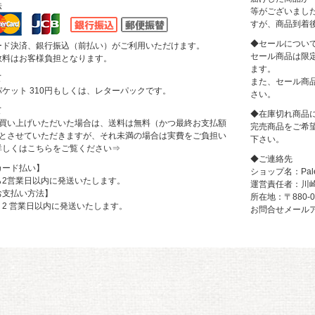
法
等がございまし
すが、商品到着
◆セールについ
ード決済、銀行振込（前払い）がご利用いただけます。
セール商品は限
数料はお客様負担となります。
ます。
て
また、セール商
ケット 310円もしくは、レターパックです。
さい。
て
◆在庫切れ商品
上お買い上げいただいた場合は、送料は無料（かつ最終お支払額
完売商品をご希
上）とさせていただきますが、それ未満の場合は実費をご負担い
下さい。
詳しくはこちらをご覧ください
⇒
◆ご連絡先
カード払い】
ショップ名：Pale
ら2営業日以内に発送いたします。
運営責任者：川崎
お支払い方法】
所在地：〒880-
2 営業日以内に発送いたします。
お問合せメールアドレス