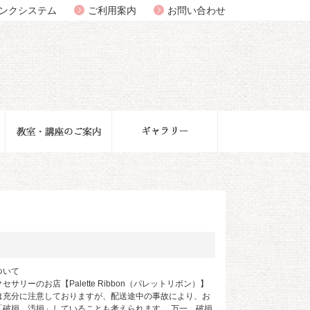
ンクシステム
ご利用案内
お問い合わせ
ついて
サリーのお店【Palette Ribbon（パレットリボン）】
は充分に注意しておりますが、配送途中の事故により、お
「破損、汚損」していることも考えられます。 万一、破損