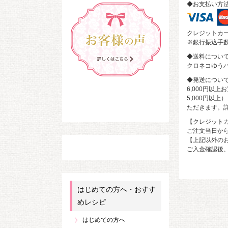
◆お支払い方
クレジットカ
※銀行振込手
◆送料につい
クロネコゆうパ
◆発送につい
6,000円以
5,000円以
ただきます。
【クレジット
ご注文当日か
【上記以外の
ご入金確認後、
はじめての方へ・おすす
めレシピ
はじめての方へ